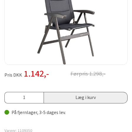
1.142
,-
Førpris
1.298
,-
Pris DKK
Læg i kurv
På fjernlager, 3-5 dages lev.
Varenr:
1109350