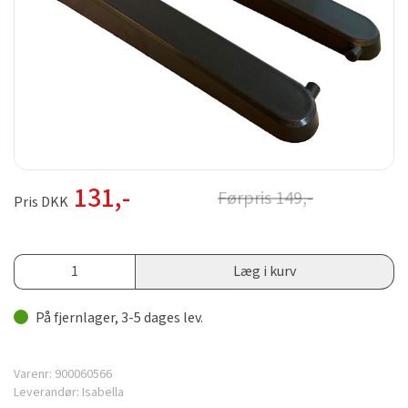
131
,-
Førpris
149
,-
Pris DKK
Læg i kurv
På fjernlager, 3-5 dages lev.
Varenr:
900060566
Leverandør:
Isabella