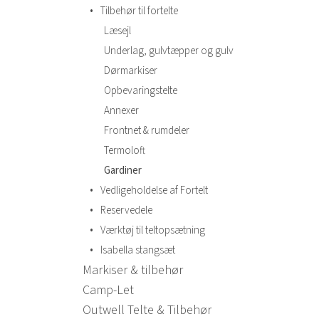
•
Tilbehør til fortelte
Læsejl
Underlag, gulvtæpper og gulv
Dørmarkiser
Opbevaringstelte
Annexer
Frontnet & rumdeler
Termoloft
Gardiner
•
Vedligeholdelse af Fortelt
•
Reservedele
•
Værktøj til teltopsætning
•
Isabella stangsæt
Markiser & tilbehør
Camp-Let
Outwell Telte & Tilbehør