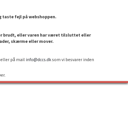
og taste fejl på webshoppen.
brudt, eller varen har været tilsluttet eller
lader, skærme eller mover.
 eller på mail
info@dccs.dk
som vi besvarer inden
øer.