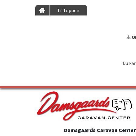
Til toppen
⚠️
OB
Du kan
Damsgaards Caravan Center 