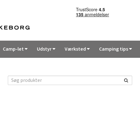
Camp-let
Udstyr
Værksted
Camping tips