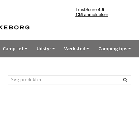
Camp-let
Udstyr
Værksted
Camping tips