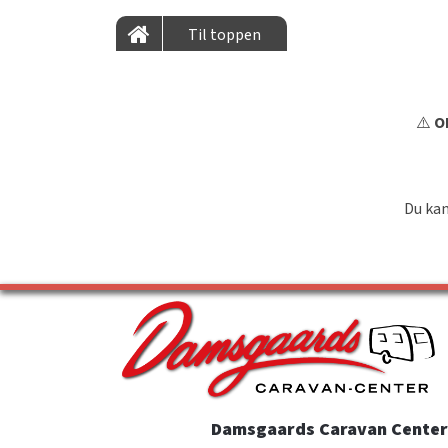
Til toppen
⚠️
OB
Du kan
Damsgaards Caravan Center 