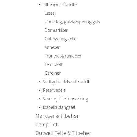
•
Tilbehør til fortelte
Læsejl
Underlag, gulvtæpper og gulv
Dørmarkiser
Opbevaringstelte
Annexer
Frontnet & rumdeler
Termoloft
Gardiner
•
Vedligeholdelse af Fortelt
•
Reservedele
•
Værktøj til teltopsætning
•
Isabella stangsæt
Markiser & tilbehør
Camp-Let
Outwell Telte & Tilbehør