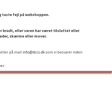
og taste fejl på webshoppen.
brudt, eller varen har været tilsluttet eller
lader, skærme eller mover.
 eller på mail
info@dccs.dk
som vi besvarer inden
øer.