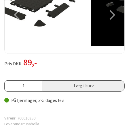
89
,-
Pris DKK
Læg i kurv
På fjernlager, 3-5 dages lev.
Varenr:
760010350
Leverandør:
Isabella