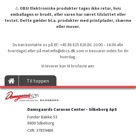
⚠️
OBS! Elektroniske produkter tages ikke retur, hvis
emballagen er brudt, eller varen har været tilsluttet eller
testet. Dette gælder bl.a. produkter med printplader, skærme
eller mover.
Du kan kontakte os på tlf.: +45 86 825 826 (kl. 10.00 – 16.00 alle
hverdage) eller på mail
info@dccs.dk
som vi besvarer inden for én
hverdag.
Vi leverer kun til brofaste øer.
Til toppen
Damsgaards Caravan Center - Silkeborg ApS
Funder Bakke 53

8600 Silkeborg
CVR: 37859486