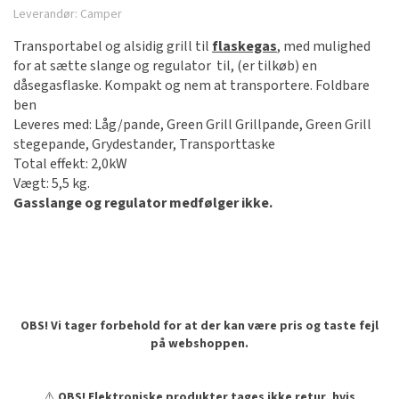
Leverandør:
Camper
Transportabel og alsidig grill til
flaskegas
, med mulighed
for at sætte slange og regulator til, (er tilkøb) en
dåsegasflaske. Kompakt og nem at transportere. Foldbare
ben
Leveres med: Låg/pande, Green Grill Grillpande, Green Grill
stegepande, Grydestander, Transporttaske
Total effekt: 2,0kW
Vægt: 5,5 kg.
Gasslange og regulator medfølger ikke.
OBS! Vi tager forbehold for at der kan være pris og taste fejl
på webshoppen.
⚠️
OBS! Elektroniske produkter tages ikke retur, hvis