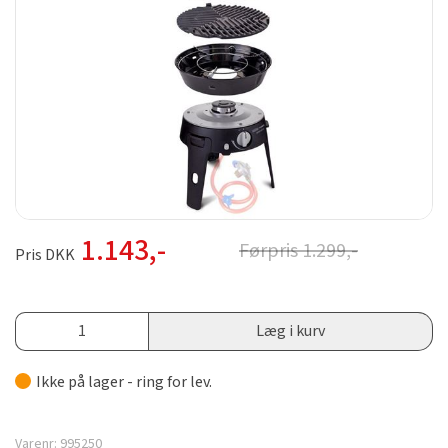
1.143
,-
Førpris
1.299
,-
Pris DKK
Læg i kurv
Ikke på lager - ring for lev.
Varenr:
995250