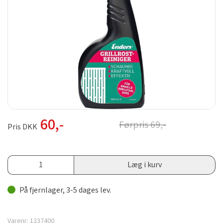
60
,-
Førpris
69
,-
Pris DKK
Læg i kurv
På fjernlager, 3-5 dages lev.
Varenr:
1237400