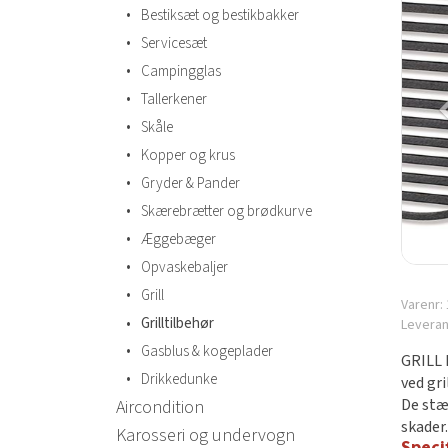
•
Bestiksæt og bestikbakker
•
Servicesæt
•
Campingglas
•
Tallerkener
•
Skåle
•
Kopper og krus
•
Gryder & Pander
•
Skærebrætter og brødkurve
•
Æggebæger
•
Opvaskebaljer
•
Grill
Varenr:
•
Grilltilbehør
Levera
•
Gasblus & kogeplader
GRILL 
•
Drikkedunke
ved gri
De stæ
Aircondition
skader
Karosseri og undervogn
Speci