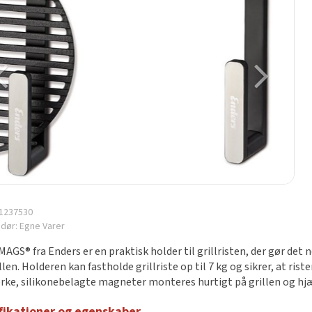
1237530
ndør:
Egne Varer
MAGS® fra Enders er en praktisk holder til grillristen, der gør det 
llen. Holderen kan fastholde grillriste op til 7 kg og sikrer, at rist
rke, silikonebelagte magneter monteres hurtigt på grillen og hj
.
fikationer og egenskaber