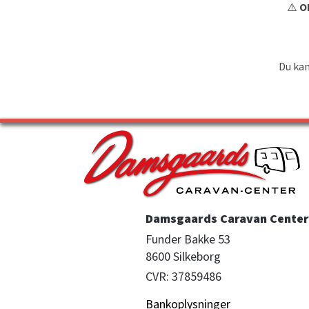
⚠️
OB
Du kan
Damsgaards Caravan Center 
Funder Bakke 53

8600 Silkeborg
CVR: 37859486
Bankoplysninger