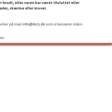
brudt, eller varen har været tilsluttet eller
lader, skærme eller mover.
 eller på mail
info@dccs.dk
som vi besvarer inden
øer.