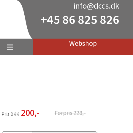
info@dccs.dk
+45 86 825 826
Webshop
200
,-
Førpris
228
,-
Pris DKK