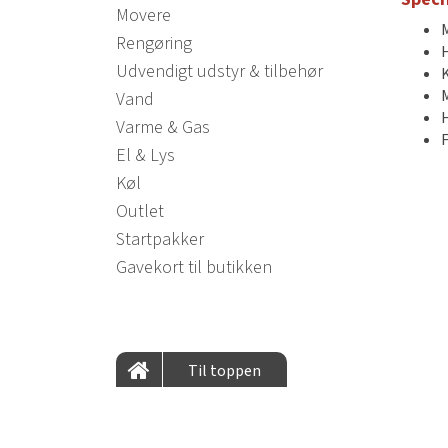
Movere
Rengøring
H
Udvendigt udstyr & tilbehør
K
Vand
Varme & Gas
F
El & Lys
Køl
Outlet
Startpakker
Gavekort til butikken
Til toppen