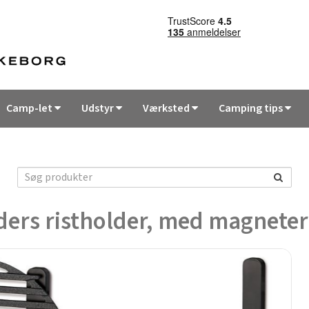
Camp-let
Udstyr
Værksted
Camping tips
ders ristholder, med magneter