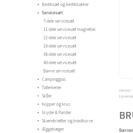
•
Bestiksæt og bestikbakker
•
Servicesæt
7-dele servicesæt
11-dele servicesæt magnetisk
12-dele servicesæt
16-dele servicesæt
36-dele servicesæt
40-dele servicesæt
Børne servicesæt
•
Campingglas
•
Tallerkener
Varenr:
•
Skåle
Levera
•
Kopper og krus
BR
•
Gryder & Pander
•
Skærebrætter og brødkurve
•
Æggebæger
Børnes