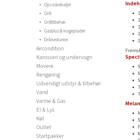
Indeh
•
Opvaskebaljer
•
Grill
•
Grilltilbehør
1
•
Gasblus & kogeplader
•
Drikkedunke
1
Aircondition
Fremst
Speci
Karosseri og undervogn
Movere
Rengøring
S
Udvendigt udstyr & tilbehør
Vand
Varme & Gas
Mela
El & Lys
Køl
Outlet
Startpakker