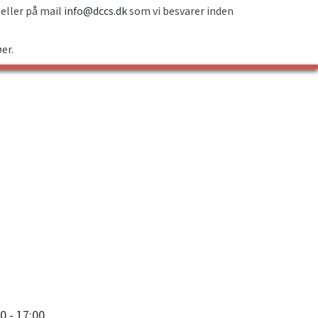
 eller på mail
info@dccs.dk
som vi besvarer inden
øer.
0 - 17:00