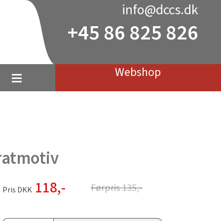
info@dccs.dk
+45 86 825 826
Webshop
ratmotiv
118
,-
Førpris
135
,-
Pris DKK