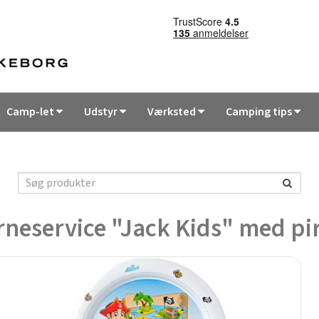
Camp-let
Udstyr
Værksted
Camping tips
rneservice "Jack Kids" med pi