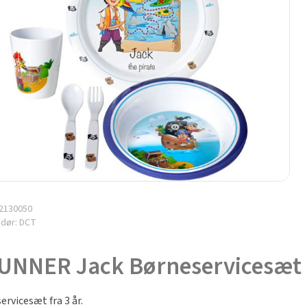
2130050
ndør:
DCT
UNNER Jack Børneservicesæt –
ervicesæt fra 3 år.