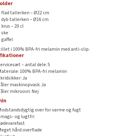
older
1 flad tallerken – Ø22 cm
1 dyb tallerken – Ø16 cm
 krus – 20 cl
1 ske
 gaffel
illet i 100% BPA-fri melamin med anti-slip.
fikationer
Servicesæt – antal dele: 5
Materiale: 100% BPA-fri melamin
kridsikker: Ja
Tåler maskinopvask: Ja
Tåler mikroovn: Nej
min
Modstandsdygtig over for varme og fugt
Smags- og lugtfri
Fødevarefast
Meget hård overflade