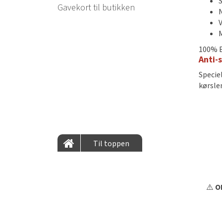
Gavekort til butikken
V
100% B
Anti-s
Specie
kørsle
Til toppen
⚠️
OB