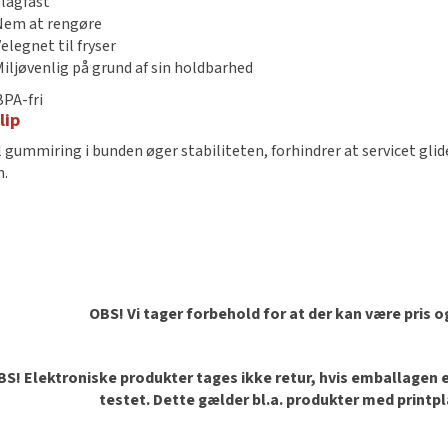
Slagfast
Nem at rengøre
elegnet til fryser
Miljøvenlig på grund af sin holdbarhed
PA-fri
lip
l gummiring i bunden øger stabiliteten, forhindrer at servicet glid
n.
OBS! Vi tager forbehold for at der kan være pris 
S! Elektroniske produkter tages ikke retur, hvis emballagen er 
testet. Dette gælder bl.a. produkter med printp