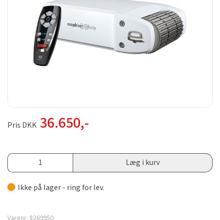
36.650
,-
Pris DKK
Læg i kurv
Ikke på lager - ring for lev.
Varenr:
8269950