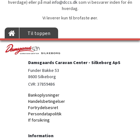
hverdage) eller på mail
info@dccs.dk
som vi besvarer inden for én
hverdag.
Vi leverer kun til brofaste øer.
Til toppen
Damsgaards Caravan Center - Silkeborg ApS
Funder Bakke 53

8600 Silkeborg
CVR: 37859486
Bankoplysninger
Handelsbetingelser
Fortrydelsesret
Persondatapolitik
If forsikring
Information