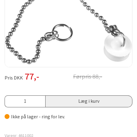
77
,-
Førpris
88
,-
Pris DKK
Læg i kurv
Ikke på lager - ring for lev.
Varenr:
4611002