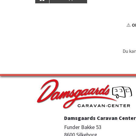
⚠️
OB
Du kan
Damsgaards Caravan Center 
Funder Bakke 53

8600 Silkeborg