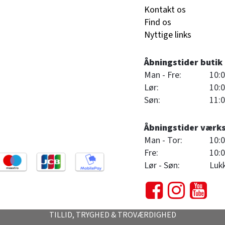
Kontakt os
Find os
Nyttige links
Åbningstider butik
Man - Fre:
10:0
Lør:
10:0
Søn:
11:0
Åbningstider værk
Man - Tor:
10:0
Fre:
10:0
Lør - Søn:
Luk
TILLID, TRYGHED & TROVÆRDIGHED