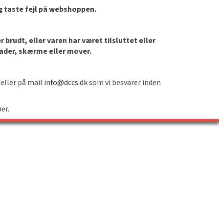
og taste fejl på webshoppen.
brudt, eller varen har været tilsluttet eller
lader, skærme eller mover.
 eller på mail
info@dccs.dk
som vi besvarer inden
øer.