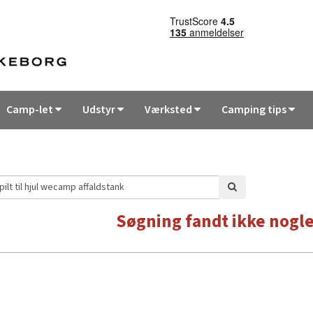
Camp-let
Udstyr
Værksted
Camping tips
Søgning fandt ikke nogle