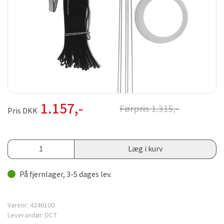
1.157
,-
Førpris
1.315
,-
Pris DKK
Læg i kurv
På fjernlager, 3-5 dages lev.
Varenr:
4246100
Leverandør:
DCT