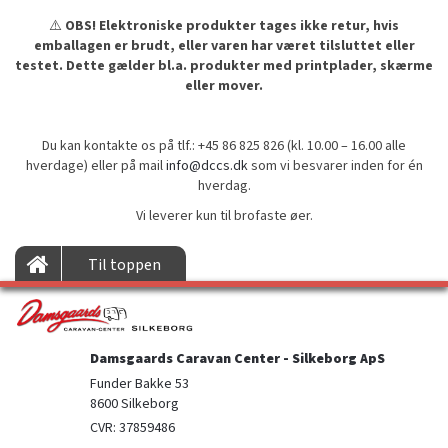
⚠️
OBS! Elektroniske produkter tages ikke retur, hvis
emballagen er brudt, eller varen har været tilsluttet eller
testet. Dette gælder bl.a. produkter med printplader, skærme
eller mover.
Du kan kontakte os på tlf.: +45 86 825 826 (kl. 10.00 – 16.00 alle
hverdage) eller på mail
info@dccs.dk
som vi besvarer inden for én
hverdag.
Vi leverer kun til brofaste øer.
Til toppen
Damsgaards Caravan Center - Silkeborg ApS
Funder Bakke 53

8600 Silkeborg
CVR: 37859486