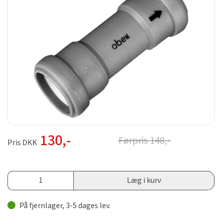
130
,-
Førpris
148
,-
Pris DKK
Læg i kurv
På fjernlager, 3-5 dages lev.