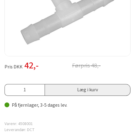
42
,-
Førpris
48
,-
Pris DKK
Læg i kurv
På fjernlager, 3-5 dages lev.
Varenr:
4508001
Leverandør:
DCT