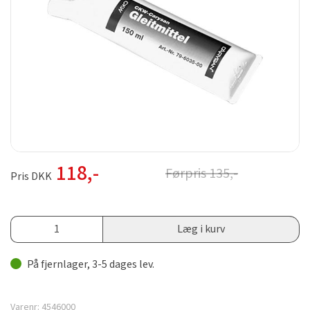
118
,-
Førpris
135
,-
Pris DKK
Læg i kurv
På fjernlager, 3-5 dages lev.
Varenr:
4546000