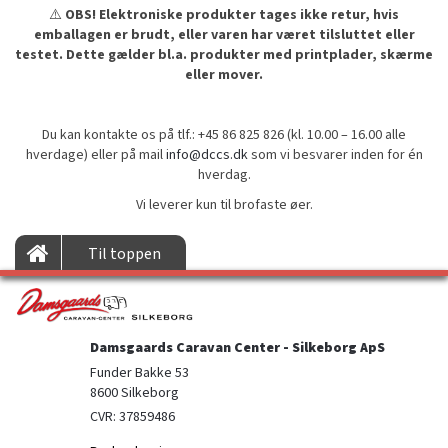
⚠️
OBS! Elektroniske produkter tages ikke retur, hvis
emballagen er brudt, eller varen har været tilsluttet eller
testet. Dette gælder bl.a. produkter med printplader, skærme
eller mover.
Du kan kontakte os på tlf.: +45 86 825 826 (kl. 10.00 – 16.00 alle
hverdage) eller på mail
info@dccs.dk
som vi besvarer inden for én
hverdag.
Vi leverer kun til brofaste øer.
Til toppen
Damsgaards Caravan Center - Silkeborg ApS
Funder Bakke 53

8600 Silkeborg
CVR: 37859486