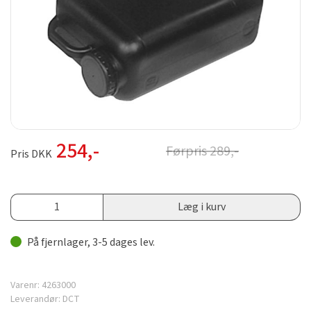
254
,-
Førpris
289
,-
Pris DKK
Læg i kurv
På fjernlager, 3-5 dages lev.
Varenr:
4263000
Leverandør:
DCT