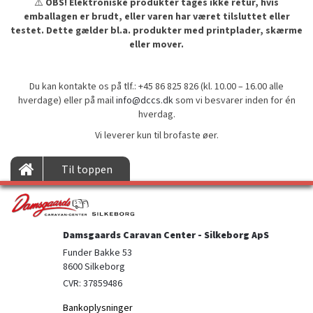
⚠️
OBS! Elektroniske produkter tages ikke retur, hvis
emballagen er brudt, eller varen har været tilsluttet eller
testet. Dette gælder bl.a. produkter med printplader, skærme
eller mover.
Du kan kontakte os på tlf.: +45 86 825 826 (kl. 10.00 – 16.00 alle
hverdage) eller på mail
info@dccs.dk
som vi besvarer inden for én
hverdag.
Vi leverer kun til brofaste øer.
Til toppen
Damsgaards Caravan Center - Silkeborg ApS
Funder Bakke 53

8600 Silkeborg
CVR: 37859486
Bankoplysninger