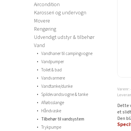
Aircondition
Karosseri og undervogn
Movere
Rengøring
Udvendigt udstyr & tilbehør
Vand
•
Vandhaner til campingvogne
•
Vandpumper
•
Toilet & bad
•
Vandvarmere
•
Vandtanke/dunke
Varenr:
•
Spildevandsvogne & tanke
Levera
•
Afløbsslange
Dette 
•
Håndvaske
et sli
Den bl
•
Tilbehør til vandsystem
Speci
•
Trykpumpe