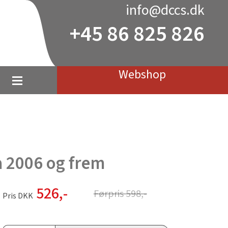
info@dccs.dk
+45 86 825 826
Webshop
a 2006 og frem
526
,-
Førpris
598
,-
Pris DKK