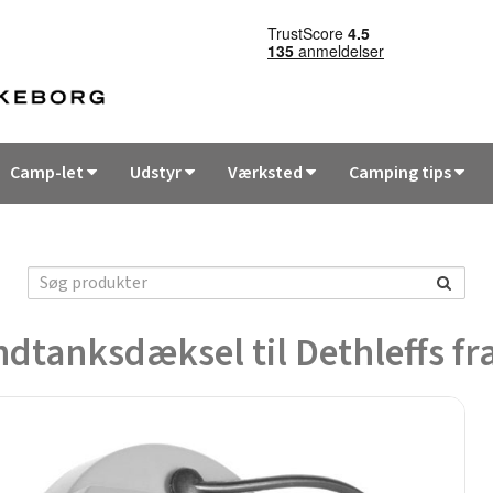
Camp-let
Udstyr
Værksted
Camping tips
dtanksdæksel til Dethleffs fr