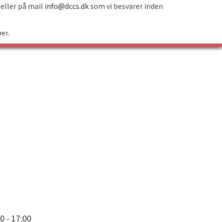
 eller på mail
info@dccs.dk
som vi besvarer inden
øer.
0 - 17:00