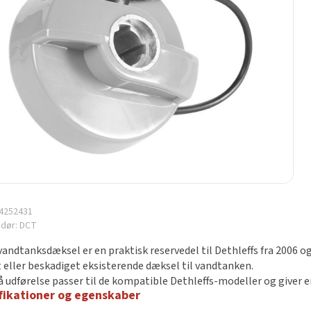
4252431
ndør:
DCT
vandtanksdæksel er en praktisk reservedel til Dethleffs fra 2006 
dt eller beskadiget eksisterende dæksel til vandtanken.
å udførelse passer til de kompatible Dethleffs-modeller og giver e
fikationer og egenskaber