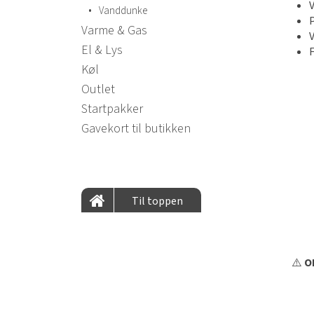
•
Vanddunke
P
Varme & Gas
El & Lys
F
Køl
Outlet
Startpakker
Gavekort til butikken
Til toppen
⚠️
OB