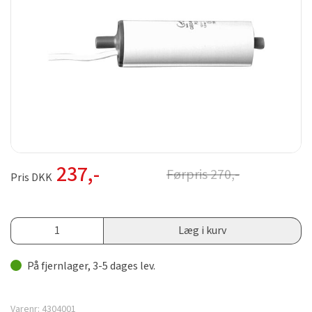
237
,-
Førpris
270
,-
Pris DKK
Læg i kurv
På fjernlager, 3-5 dages lev.
Varenr:
4304001