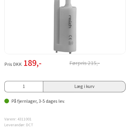
189
,-
Førpris
215
,-
Pris DKK
Læg i kurv
På fjernlager, 3-5 dages lev.
Varenr:
4311001
Leverandør:
DCT