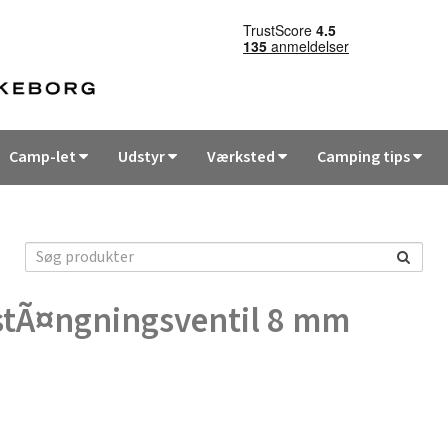
Camp-let
Udstyr
Værksted
Camping tips
stÃ¤ngningsventil 8 mm