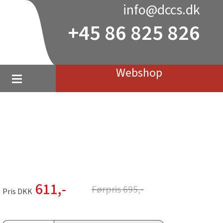
info@dccs.dk
+45 86 825 826
Webshop
611
,-
Førpris
695
,-
Pris DKK