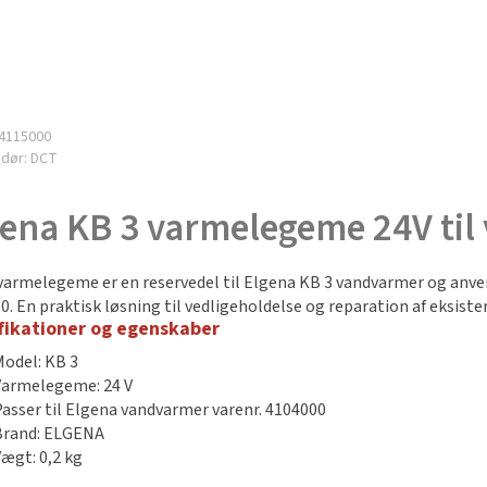
4115000
ndør:
DCT
gena KB 3 varmelegeme 24V ti
varmelegeme er en reservedel til Elgena KB 3 vandvarmer og anve
0. En praktisk løsning til vedligeholdelse og reparation af eksist
fikationer og egenskaber
Model: KB 3
Varmelegeme: 24 V
Passer til Elgena vandvarmer varenr. 4104000
Brand: ELGENA
Vægt: 0,2 kg