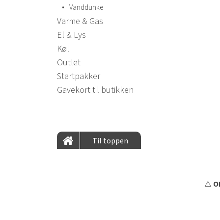
•
Vanddunke
Varme & Gas
El & Lys
Køl
Outlet
Startpakker
Gavekort til butikken
Til toppen
⚠️
OB