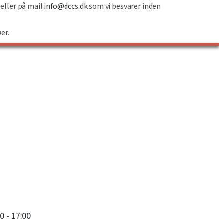
 eller på mail
info@dccs.dk
som vi besvarer inden
øer.
0 - 17:00