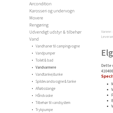
Aircondition
Karosseri og undervogn
Movere
Rengøring
Udvendigt udstyr & tilbehør
Varenr:
Levera
Vand
•
Vandhaner til campingvogne
El
•
Vandpumper
•
Toilet & bad
Dette 
•
Vandvarmere
410400
•
Vandtanke/dunke
Speci
•
Spildevandsvogne & tanke
•
Afløbsslange
•
Håndvaske
•
Tilbehør til vandsystem
•
Trykpumpe