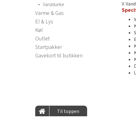
V. Van
•
Vanddunke
Speci
Varme & Gas
El & Lys
K
Køl
Outlet
Startpakker
K
Gavekort til butikken
K
Til toppen