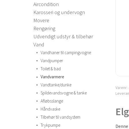
Aircondition
Karosseri og undervogn
Movere
Rengøring
Udvendigt udstyr & tilbehør
Vand
•
Vandhaner til campingvogne
•
Vandpumper
•
Toilet & bad
•
Vandvarmere
•
Vandtanke/dunke
Varenr:
•
Spildevandsvogne & tanke
Levera
•
Afløbsslange
Elg
•
Håndvaske
•
Tilbehør til vandsystem
•
Trykpumpe
Denne 