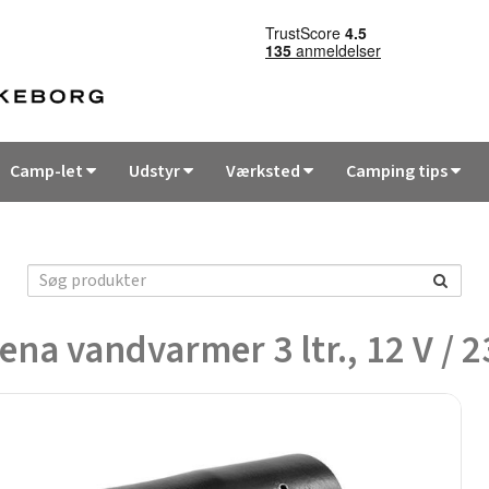
Camp-let
Udstyr
Værksted
Camping tips
ena vandvarmer 3 ltr., 12 V / 2