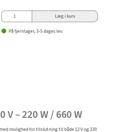
Læg i kurv
På fjernlager, 3-5 dages lev.
30 V – 220 W / 660 W
ed mulighed for tilslutning til både 12 V og 230