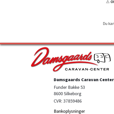
⚠️
OB
Du kan
Damsgaards Caravan Center 
Funder Bakke 53

8600 Silkeborg
CVR: 37859486
Bankoplysninger