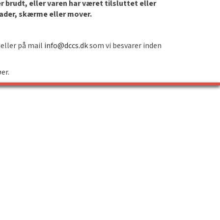
brudt, eller varen har været tilsluttet eller
lader, skærme eller mover.
 eller på mail
info@dccs.dk
som vi besvarer inden
øer.