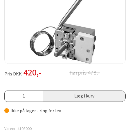
420
,-
Førpris
478
,-
Pris DKK
Læg i kurv
Ikke på lager - ring for lev.
Varenr:
4108000