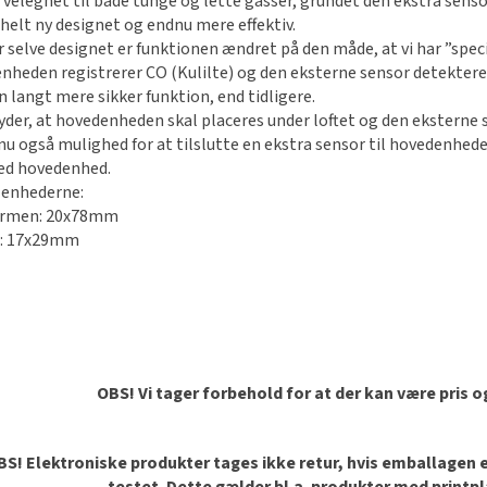
 velegnet til både tunge og lette gasser, grundet den ekstra senso
 helt ny designet og endnu mere effektiv.
r selve designet er funktionen ændret på den måde, at vi har ”spec
nheden registrerer CO (Kulilte) og den eksterne sensor detekter
n langt mere sikker funktion, end tidligere.
yder, at hovedenheden skal placeres under loftet og den eksterne s
nu også mulighed for at tilslutte en ekstra sensor til hovedenheden
ved hovedenhed.
 enhederne:
armen: 20x78mm
r: 17x29mm
OBS! Vi tager forbehold for at der kan være pris 
S! Elektroniske produkter tages ikke retur, hvis emballagen er 
testet. Dette gælder bl.a. produkter med printp