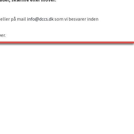
 eller på mail
info@dccs.dk
som vi besvarer inden
øer.