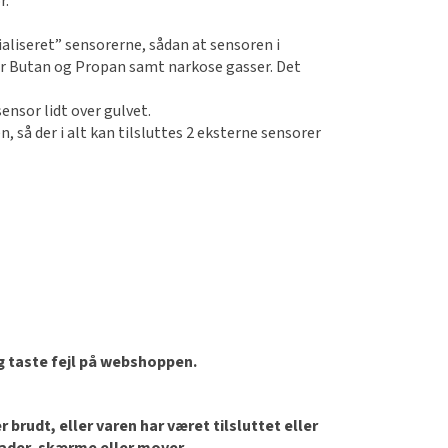
r.
ialiseret” sensorerne, sådan at sensoren i
er Butan og Propan samt narkose gasser. Det
ensor lidt over gulvet.
, så der i alt kan tilsluttes 2 eksterne sensorer
og taste fejl på webshoppen.
brudt, eller varen har været tilsluttet eller
lader, skærme eller mover.