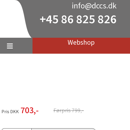
info@dccs.dk
+45 86 825 826
Webshop
703
,-
Førpris
799
,-
Pris DKK