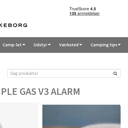
Camp-let
Udstyr
Værksted
Camping tips
IPLE GAS V3 ALARM