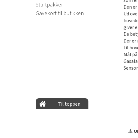
som er
Startpakker
Den er
Gavekort til butikken
Ud ove
hovede
giver e
De bet
Der er 
til ho
Mål på
Gasal
Senso
Til toppen
⚠️
OB