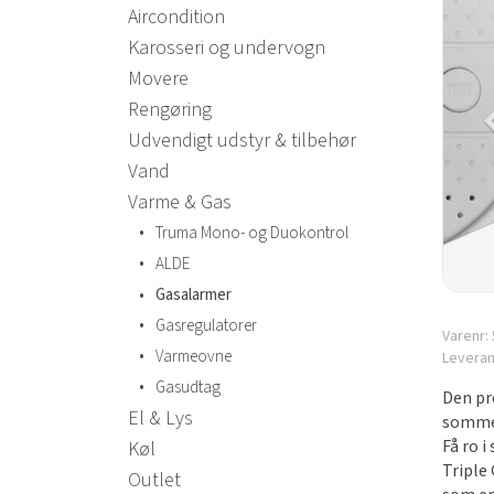
Aircondition
Karosseri og undervogn
Movere
Rengøring
Udvendigt udstyr & tilbehør
Vand
Varme & Gas
•
Truma Mono- og Duokontrol
•
ALDE
•
Gasalarmer
•
Gasregulatorer
Varenr:
•
Varmeovne
Leveran
•
Gasudtag
Den pr
El & Lys
somme
Få ro i
Køl
Triple 
Outlet