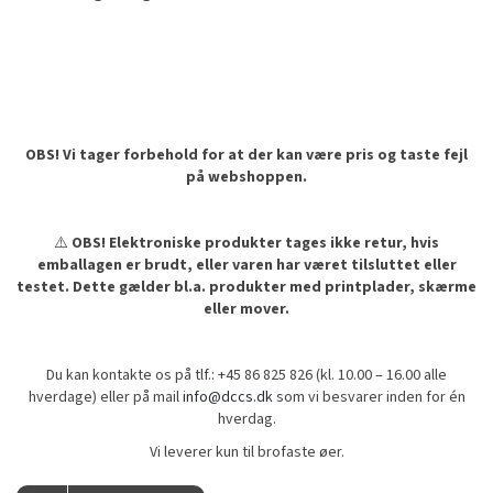
OBS! Vi tager forbehold for at der kan være pris og taste fejl
på webshoppen.
⚠️
OBS! Elektroniske produkter tages ikke retur, hvis
emballagen er brudt, eller varen har været tilsluttet eller
testet. Dette gælder bl.a. produkter med printplader, skærme
eller mover.
Du kan kontakte os på tlf.: +45 86 825 826 (kl. 10.00 – 16.00 alle
hverdage) eller på mail
info@dccs.dk
som vi besvarer inden for én
hverdag.
Vi leverer kun til brofaste øer.