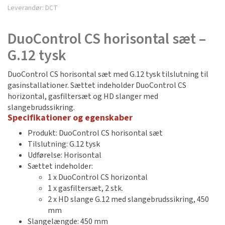
Leverandør:
DCT
DuoControl CS horisontal sæt –
G.12 tysk
DuoControl CS horisontal sæt med G.12 tysk tilslutning til
gasinstallationer. Sættet indeholder DuoControl CS
horizontal, gasfiltersæt og HD slanger med
slangebrudssikring.
Specifikationer og egenskaber
Produkt: DuoControl CS horisontal sæt
Tilslutning: G.12 tysk
Udførelse: Horisontal
Sættet indeholder:
1 x DuoControl CS horizontal
1 x gasfiltersæt, 2 stk.
2 x HD slange G.12 med slangebrudssikring, 450
mm
Slangelængde: 450 mm