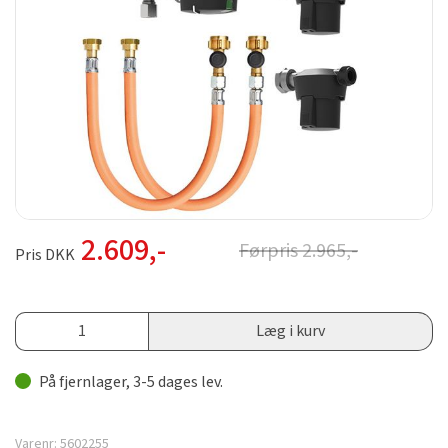
2.609
,-
Førpris
2.965
,-
Pris DKK
Læg i kurv
På fjernlager, 3-5 dages lev.
Varenr:
5602255