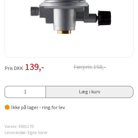
139
,-
Førpris
158
,-
Pris DKK
Læg i kurv
Ikke på lager - ring for lev.
Varenr:
5601170
Leverandør:
Egne Varer