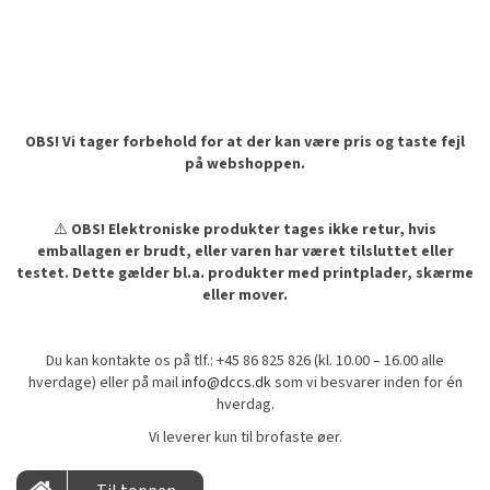
OBS! Vi tager forbehold for at der kan være pris og taste fejl
på webshoppen.
⚠️
OBS! Elektroniske produkter tages ikke retur, hvis
emballagen er brudt, eller varen har været tilsluttet eller
testet. Dette gælder bl.a. produkter med printplader, skærme
eller mover.
Du kan kontakte os på tlf.: +45 86 825 826 (kl. 10.00 – 16.00 alle
hverdage) eller på mail
info@dccs.dk
som vi besvarer inden for én
hverdag.
Vi leverer kun til brofaste øer.