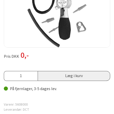
0
,-
Pris DKK
Læg i kurv
På fjernlager, 3-5 dages lev.
Varenr:
5608000
Leverandør:
DCT