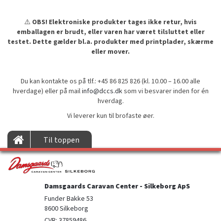
⚠️
OBS! Elektroniske produkter tages ikke retur, hvis
emballagen er brudt, eller varen har været tilsluttet eller
testet. Dette gælder bl.a. produkter med printplader, skærme
eller mover.
Du kan kontakte os på tlf.: +45 86 825 826 (kl. 10.00 – 16.00 alle
hverdage) eller på mail
info@dccs.dk
som vi besvarer inden for én
hverdag.
Vi leverer kun til brofaste øer.
Til toppen
Damsgaards Caravan Center - Silkeborg ApS
Funder Bakke 53

8600 Silkeborg
CVR: 37859486