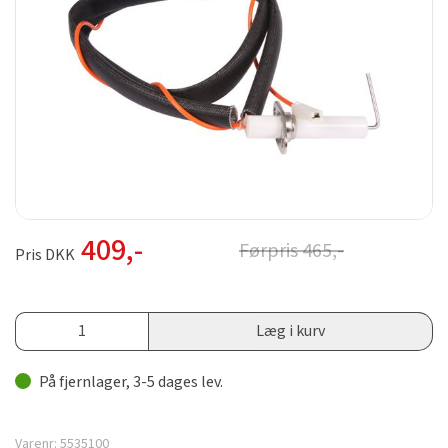
409
,-
Førpris
465
,-
Pris DKK
Læg i kurv
På fjernlager, 3-5 dages lev.
Varenr:
5535100