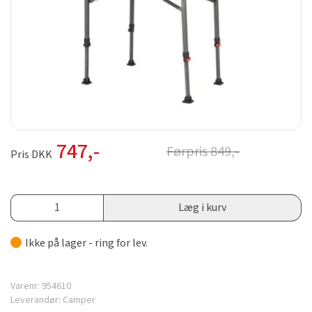
747
,-
Førpris
849
,-
Pris DKK
Læg i kurv
Ikke på lager - ring for lev.
Varenr:
954610
Leverandør:
Camper