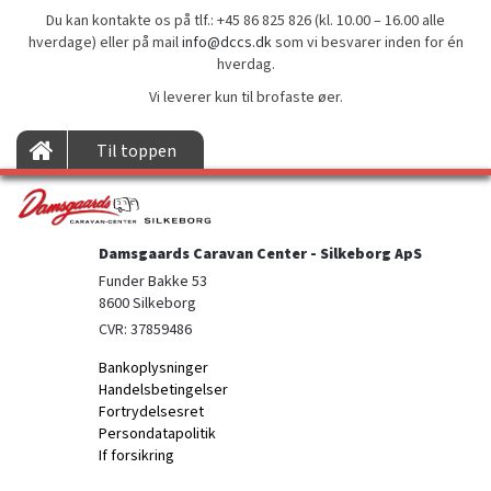
Du kan kontakte os på tlf.: +45 86 825 826 (kl. 10.00 – 16.00 alle
hverdage) eller på mail
info@dccs.dk
som vi besvarer inden for én
hverdag.
Vi leverer kun til brofaste øer.
Til toppen
Damsgaards Caravan Center - Silkeborg ApS
Funder Bakke 53

8600 Silkeborg
CVR: 37859486
Bankoplysninger
Handelsbetingelser
Fortrydelsesret
Persondatapolitik
If forsikring