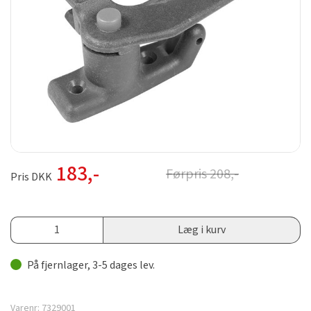
183
,-
Førpris
208
,-
Pris DKK
Læg i kurv
På fjernlager, 3-5 dages lev.
Varenr:
7329001