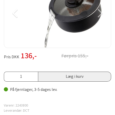
136
,-
Førpris
155
,-
Pris DKK
Læg i kurv
På fjernlager, 3-5 dages lev.
Varenr:
2243800
Leverandør:
DCT