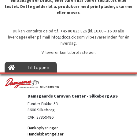
emballagen er brudt, eller varen har været tilsluttet eller
testet. Dette gælder bl.a. produkter med printplader, skærme
eller mover.
Du kan kontakte os på tlf.: +45 86 825 826 (kl. 10.00 – 16.00 alle
hverdage) eller på mail
info@dccs.dk
som vi besvarer inden for én
hverdag.
Vi leverer kun til brofaste øer.
Til toppen
Damsgaards Caravan Center - Silkeborg ApS
Funder Bakke 53

8600 Silkeborg
CVR: 37859486
Bankoplysninger
Handelsbetingelser