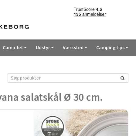
Camp-let
Udstyr
Værksted
Camping tips
ana salatskål Ø 30 cm.