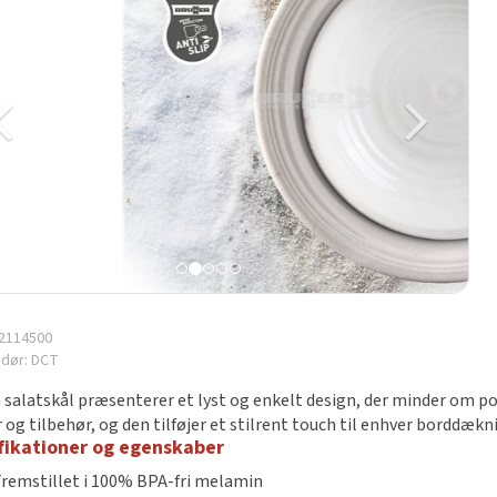
2114500
ndør:
DCT
 salatskål præsenterer et lyst og enkelt design, der minder om por
 og tilbehør, og den tilføjer et stilrent touch til enhver borddækn
fikationer og egenskaber
Fremstillet i 100% BPA-fri melamin