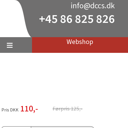
info@dccs.dk
+45 86 825 826
Webshop
110
,-
Førpris
125
,-
Pris DKK