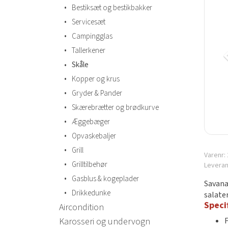
•
Bestiksæt og bestikbakker
•
Servicesæt
•
Campingglas
•
Tallerkener
•
Skåle
•
Kopper og krus
•
Gryder & Pander
•
Skærebrætter og brødkurve
•
Æggebæger
•
Opvaskebaljer
•
Grill
Varenr:
•
Grilltilbehør
Levera
•
Gasblus & kogeplader
Savana
•
Drikkedunke
salater
Speci
Aircondition
Karosseri og undervogn