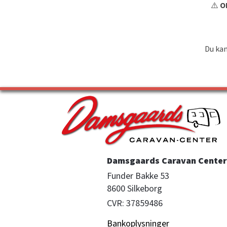
⚠️
OB
Du kan
Damsgaards Caravan Center 
Funder Bakke 53

8600 Silkeborg
CVR: 37859486
Bankoplysninger