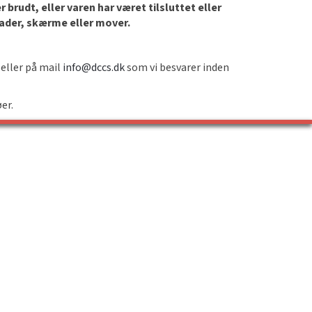
brudt, eller varen har været tilsluttet eller
lader, skærme eller mover.
 eller på mail
info@dccs.dk
som vi besvarer inden
øer.