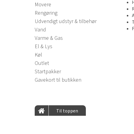
Movere
Rengøring
A
Udvendigt udstyr & tilbehør
T
F
Vand
Varme & Gas
El & Lys
Køl
Outlet
Startpakker
Gavekort til butikken
Til toppen