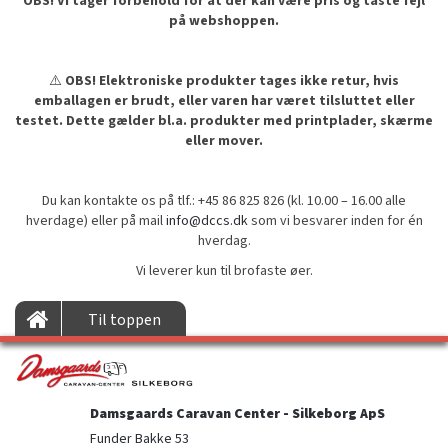
OBS! Vi tager forbehold for at der kan være pris og taste fejl
på webshoppen.
⚠️
OBS! Elektroniske produkter tages ikke retur, hvis
emballagen er brudt, eller varen har været tilsluttet eller
testet. Dette gælder bl.a. produkter med printplader, skærme
eller mover.
Du kan kontakte os på tlf.: +45 86 825 826 (kl. 10.00 – 16.00 alle
hverdage) eller på mail
info@dccs.dk
som vi besvarer inden for én
hverdag.
Vi leverer kun til brofaste øer.
Til toppen
Damsgaards Caravan Center - Silkeborg ApS
Funder Bakke 53
