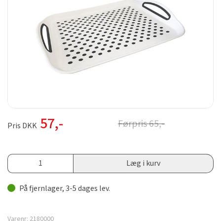
57
,-
Førpris
65
,-
Pris DKK
Læg i kurv
På fjernlager, 3-5 dages lev.
Varenr:
2180000