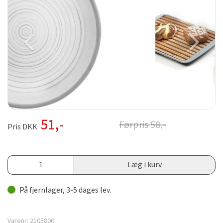
51
,-
Førpris
58
,-
Pris DKK
Læg i kurv
På fjernlager, 3-5 dages lev.
Varenr:
2105800