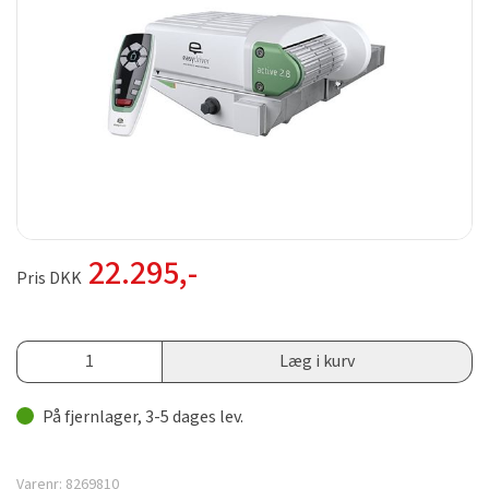
22.295
,-
Pris DKK
Læg i kurv
På fjernlager, 3-5 dages lev.
Varenr:
8269810