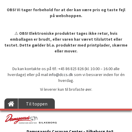
OBS! Vi tager forbehold for at der kan være pris og taste fejl
på webshoppen.
⚠️
OBS! Elektroniske produkter tages ikke retur, hvis
emballagen er brudt, eller varen har været tilsluttet eller
testet. Dette gælder bl.a. produkter med printplader, skærme
eller mover.
Du kan kontakte os på tlf.: +45 86 825 826 (kl. 10.00 – 16.00 alle
hverdage) eller på mail
info@dccs.dk
som vi besvarer inden for én
hverdag.
Vi leverer kun til brofaste øer.
Til toppen
Damsgaards Caravan Center - Silkeborg ApS