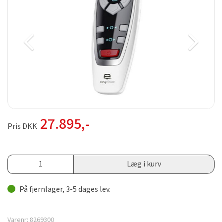
27.895
,-
Pris DKK
Læg i kurv
På fjernlager, 3-5 dages lev.
Varenr:
8269300