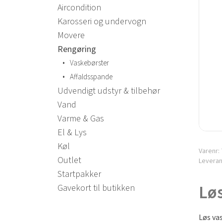
Aircondition
Karosseri og undervogn
Movere
Rengøring
•
Vaskebørster
•
Affaldsspande
Udvendigt udstyr & tilbehør
Vand
Varme & Gas
El & Lys
Køl
Varenr:
Outlet
Levera
Startpakker
Løs
Gavekort til butikken
Løs va