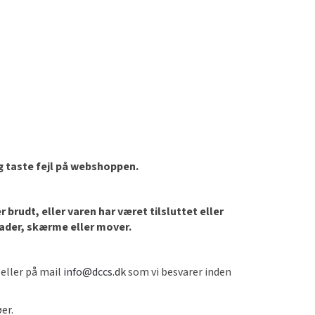
og taste fejl på webshoppen.
brudt, eller varen har været tilsluttet eller
lader, skærme eller mover.
 eller på mail
info@dccs.dk
som vi besvarer inden
øer.