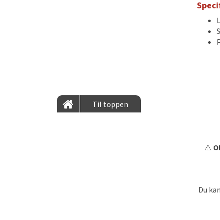
Speci
S
P
Til toppen
⚠️
OB
Du kan