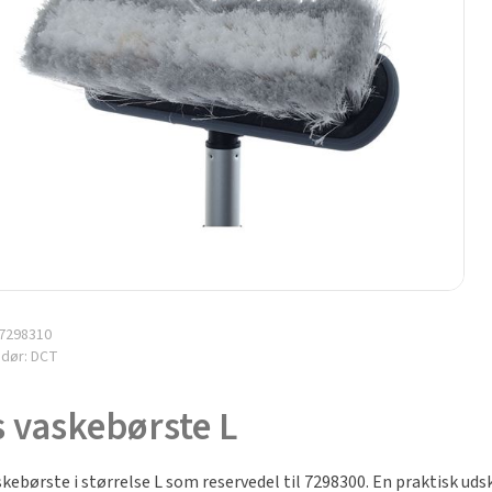
7298310
ndør:
DCT
 vaskebørste L
skebørste i størrelse L som reservedel til 7298300. En praktisk uds