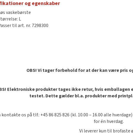
fikationer og egenskaber
Løs vaskebørste
tørrelse: L
asser til art. nr. 7298300
OBS! Vi tager forbehold for at der kan være pris 
S! Elektroniske produkter tages ikke retur, hvis emballagen er 
testet. Dette gælder bl.a. produkter med printp
 kontakte os på tlf.: +45 86 825 826 (kl. 10.00 – 16.00 alle hverdage)
for én hverdag.
Vi leverer kun til brofaste 