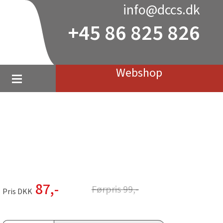
info@dccs.dk
+45 86 825 826
Webshop
87
,-
Førpris
99
,-
Pris DKK