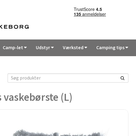
Camp-let
Udstyr
Værksted
Camping tips
 vaskebørste (L)