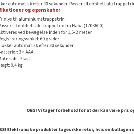
kker automatisk efter 30 sekunder. Passer til dobbelt alu trappetri
fikationer og egenskaber
Trinlys til aluminiumstrappetrin
Passer til dobbelt alu trappetrin fra Haba (1703600)
Aktiveres ved bevægelse inden for 1,5-2 meter
Registreringsvinkel: 60 grader
Slukker automatisk efter 30 sekunder
Batterier: 3 × AAA
Materiale: Plast
Vægt: 0,4 kg
OBS! Vi tager forbehold for at der kan være pris 
S! Elektroniske produkter tages ikke retur, hvis emballagen er 