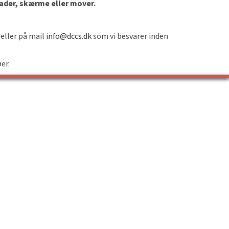
lader, skærme eller mover.
 eller på mail
info@dccs.dk
som vi besvarer inden
øer.