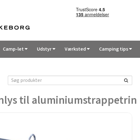
Camp-let
Udstyr
Værksted
Camping tips
nlys til aluminiumstrappetrin