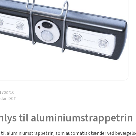
1703710
ndør:
DCT
nlys til aluminiumstrappetrin
s til aluminiumstrappetrin, som automatisk tænder ved bevægelse.