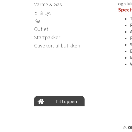
og slu
Varme & Gas
Speci
El & Lys
Køl
Outlet
Startpakker
Gavekort til butikken
Til toppen
⚠️
OB