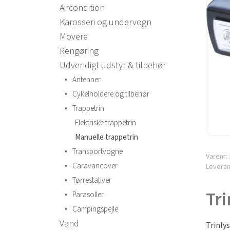
Aircondition
Karosseri og undervogn
Movere
Rengøring
Udvendigt udstyr & tilbehør
•
Antenner
•
Cykelholdere og tilbehør
•
Trappetrin
Elektriske trappetrin
Manuelle trappetrin
•
Transportvogne
Varenr:
•
Caravancover
Levera
•
Tørrestativer
Tri
•
Parasoller
•
Campingspejle
Vand
Trinly