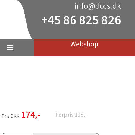
info@dccs.dk
+45 86 825 826
Webshop
174
,-
Førpris
198
,-
Pris DKK