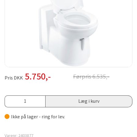
5.750
,-
Førpris
6.535
,-
Pris DKK
Læg i kurv
Ikke på lager - ring for lev.
Varenr:
2403877