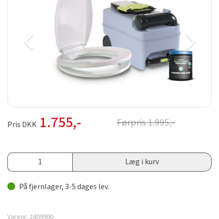
1.755
,-
Førpris
1.995
,-
Pris DKK
Læg i kurv
På fjernlager, 3-5 dages lev.
Varenr:
2409900