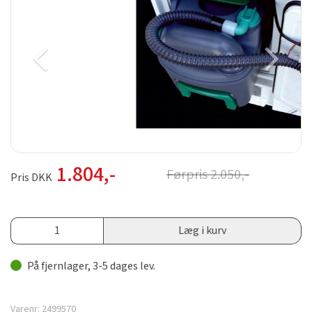
1.804
,-
Førpris
2.050
,-
Pris DKK
Læg i kurv
På fjernlager, 3-5 dages lev.
Varenr:
2499570