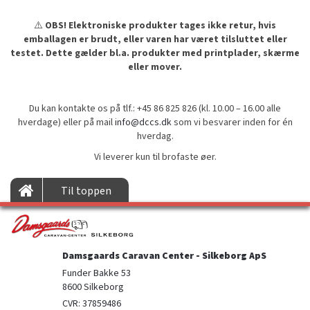
⚠️
OBS! Elektroniske produkter tages ikke retur, hvis
emballagen er brudt, eller varen har været tilsluttet eller
testet. Dette gælder bl.a. produkter med printplader, skærme
eller mover.
Du kan kontakte os på tlf.: +45 86 825 826 (kl. 10.00 – 16.00 alle
hverdage) eller på mail
info@dccs.dk
som vi besvarer inden for én
hverdag.
Vi leverer kun til brofaste øer.
Til toppen
Damsgaards Caravan Center - Silkeborg ApS
Funder Bakke 53

8600 Silkeborg
CVR: 37859486