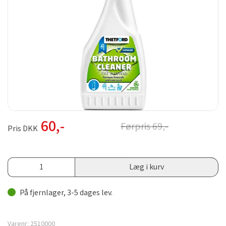
60
,-
Førpris
69
,-
Pris DKK
Læg i kurv
På fjernlager, 3-5 dages lev.
Varenr:
2510000