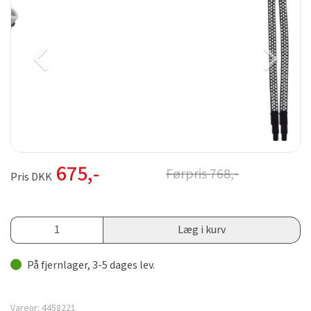
675
,-
Førpris
768
,-
Pris DKK
Læg i kurv
På fjernlager, 3-5 dages lev.
Varenr:
4458221