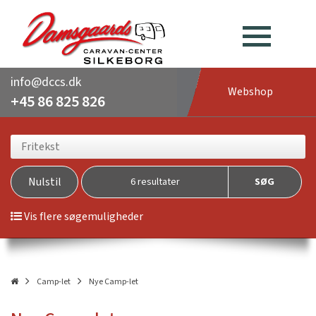
info@dccs.dk
Webshop
+45 86 825 826
Nulstil
6
resultater
SØG
Vis
flere
søgemuligheder
Camp-let
Nye Camp-let