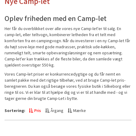
Nye Camp-let
Oplev friheden med en Camp-let
Her får du overblikket over alle vores nye Camp-let'er til salg. En
camp-let, eller teltvogn, kombinerer letheden fra et telt med
komforten fra en campingvogn. Når du investerer i en ny Camp-let får
du højt sove-leje med gode madrasser, praktisk ude-køkken,
rummeligt telt, smarte opbevaringsløsninger og nem opsætning.
Camp-let'er kan trækkes af de fleste biler, da den samlede vægt
sjældent overstiger 550 kg.
Vores Camp-let priser er konkurrencedygtige og du får nemt en
samlet pakke med det rigtige tilbehør, ved at bruge Camp-let pris-
beregneren. Du kan også besøge vores fysiske butik i Silkeborg eller
ringe til os. Vi er klar til at hjælpe dig og vi er til at handle med - og vi
tager gerne din brugte Camp-Let i bytte.
Sortering:
Pris
Årgang
Mærke