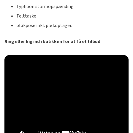
Typhoon stormopspænding
Telttaske
pløkpose inkl. pløkoptager.
Ring eller kig ind i butikken for at få et tilbud