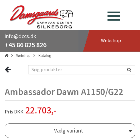
info@dccs.dk
Webshop
+45 86 825 826
Webshop
Katalog
Ambassador Dawn A1150/G22
22.703
,-
Pris DKK
Vælg variant