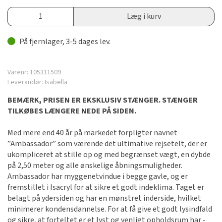
Læg i kurv
På fjernlager, 3-5 dages lev.
Varenr:
105311509
Leverandør:
Isabella
BEMÆRK, PRISEN ER EKSKLUSIV STÆNGER. STÆNGER
TILKØBES LÆNGERE NEDE PÅ SIDEN.
Med mere end 40 år på markedet forpligter navnet
”Ambassador” som værende det ultimative rejsetelt, der er
ukompliceret at stille op og med begrænset vægt, en dybde
på 2,50 meter og alle ønskelige åbningsmuligheder.
Ambassador har myggenetvindue i begge gavle, og er
fremstillet i Isacryl for at sikre et godt indeklima. Taget er
belagt på ydersiden og har en mønstret inderside, hvilket
minimerer kondens­dannelse. For at få give et godt lysindfald
og sikre, at forteltet er et lyst og venligt opholdsrum har ­