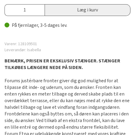
Læg i kurv
På fjernlager, 3-5 dages lev.
Varenr:
128109501
Leverandør:
Isabella
BEMÆRK, PRISEN ER EKSKLUSIV STÆNGER. STÆNGER
TILKØBES LÆNGERE NEDE PÅ SIDEN.
Forums justérbare fronter giver dig god mulighed for at
tilpasse dit inde- og uderum, som du ønsker. Fronten kan
enten rykkes en meter tilbage og derved skabe plads til en
overdækket terrasse, eller du kan nøjes med at rykke den ene
halvdel tilbage og lave et vindfang foran indgangsdøren.
Frontdelene kan også byttes om, så døren kan placeres i den
side, du ønsker. Ved tilkøb af en ekstra frontdel, kan du lave
en lille entré og dermed opnå endnu større fleksibilitet.
Forum Etna er udelukkende konstrueret med vores kraftige