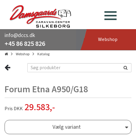
info@dccs.dk
Webshop
+45 86 825 826
Webshop
Katalog
Forum Etna A950/G18
29.583
,-
Pris DKK
Vælg variant