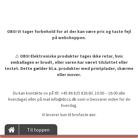
OBS! Vi tager forbehold for at der kan være pris og taste fejl
på webshoppen.
⚠️
OBS! Elektroniske produkter tages ikke retur, hvis
emballagen er brudt, eller varen har været tilsluttet eller
testet. Dette gælder bl.a. produkter med printplader, skærme
eller mover.
Du kan kontakte os på tlf.: +45 86 825 826 (kl. 10.00 – 16.00 alle
hverdage) eller på mail
info@dccs.dk
som vi besvarer inden for én
hverdag.
Vi leverer kun til brofaste øer.
Til toppen