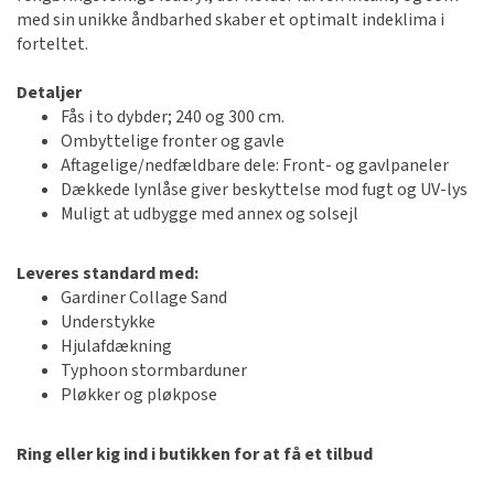
med sin unikke åndbarhed skaber et optimalt indeklima i
forteltet.
Detaljer
Fås i to dybder; 240 og 300 cm.
Ombyttelige fronter og gavle
Aftagelige/nedfældbare dele: Front- og gavlpaneler
Dækkede lynlåse giver beskyttelse mod fugt og UV-lys
Muligt at udbygge med annex og solsejl
Leveres standard med:
Gardiner Collage Sand
Understykke
Hjulafdækning
Typhoon stormbarduner
Pløkker og pløkpose
Ring eller kig ind i butikken for at få et tilbud