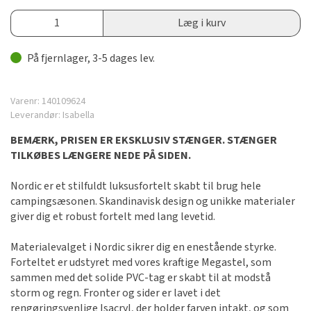
Læg i kurv
På fjernlager, 3-5 dages lev.
Varenr:
140109624
Leverandør:
Isabella
BEMÆRK, PRISEN ER EKSKLUSIV STÆNGER. STÆNGER
TILKØBES LÆNGERE NEDE PÅ SIDEN.
Nordic er et stilfuldt luksusfortelt skabt til brug hele
campingsæsonen. Skandinavisk design og unikke materialer
giver dig et robust fortelt med lang levetid.
Materialevalget i Nordic sikrer dig en enestående styrke.
Forteltet er udstyret med vores kraftige Megastel, som
sammen med det solide PVC-tag er skabt til at modstå
storm og regn. Fronter og sider er lavet i det
rengøringsvenlige Isacryl, der holder farven intakt, og som