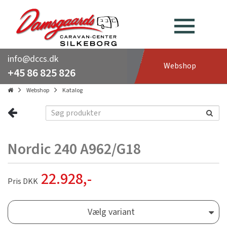
info@dccs.dk
Webshop
+45 86 825 826
Webshop
Katalog
Nordic 240 A962/G18
22.928
,-
Pris DKK
Vælg variant