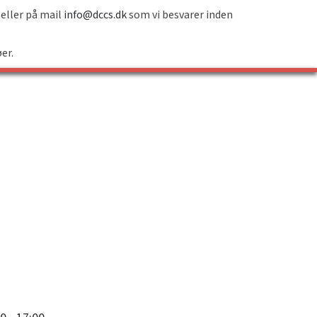
 eller på mail
info@dccs.dk
som vi besvarer inden
øer.