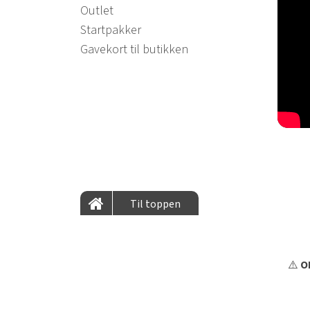
Outlet
Startpakker
Gavekort til butikken
Til toppen
⚠️
OB