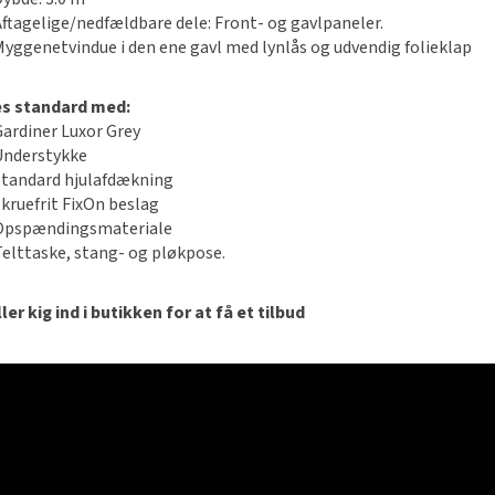
Aftagelige/nedfældbare dele: Front- og gavlpaneler.
Myggenetvindue i den ene gavl med lynlås og udvendig folieklap
es standard med:
Gardiner Luxor Grey
Understykke
Standard hjulafdækning
Skruefrit FixOn beslag
Opspændingsmateriale
Telttaske, stang- og pløkpose.
ler kig ind i butikken for at få et tilbud