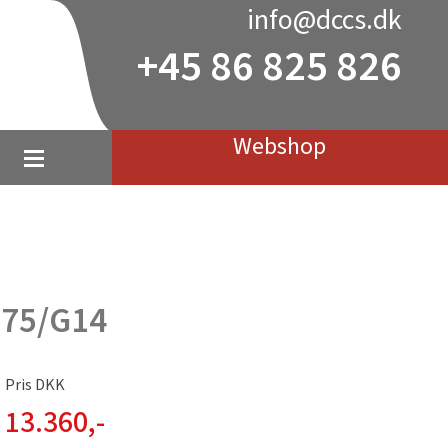
info@dccs.dk
+45 86 825 826
Webshop
875/G14
Pris DKK
13.360
,-