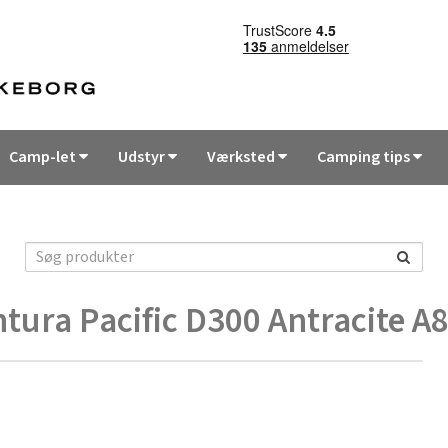
Camp-let
Udstyr
Værksted
Camping tips
tura Pacific D300 Antracite A