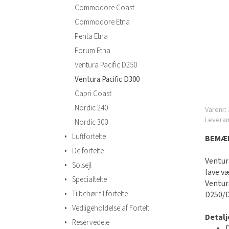
Commodore Coast
Commodore Etna
Penta Etna
Forum Etna
Ventura Pacific D250
Ventura Pacific D300
Capri Coast
Nordic 240
Varenr:
Levera
Nordic 300
•
Luftfortelte
BEMÆR
•
Delfortelte
Ventur
•
Solsejl
lave v
•
Specialtelte
Ventur
•
Tilbehør til fortelte
D250/D
•
Vedligeholdelse af Fortelt
Detalj
•
Reservedele