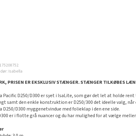
175208752
ndør:
Isabella
K, PRISEN ER EKSKLUSIV STÆNGER. STÆNGER TILKØBES LÆNG
a Pacific D250/D300 er syet i IsaLite, som gør det let at holde ren
ægt samt den enkle konstruktion er D250/300 det ideelle valg, når 
a D250/D300 myggenetvindue med folieklap i den ene side.
300 er i flotte grå nuancer og du har mulighed for at vælge melle
er
Dybde: 3.0 m