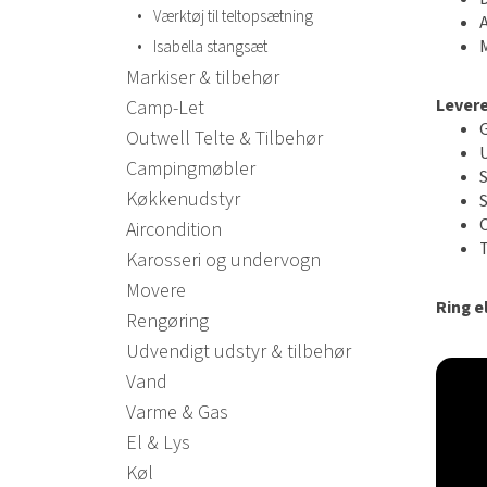
•
Værktøj til teltopsætning
•
Isabella stangsæt
Markiser & tilbehør
Lever
Camp-Let
Outwell Telte & Tilbehør
Campingmøbler
Køkkenudstyr
Aircondition
Karosseri og undervogn
Movere
Ring el
Rengøring
Udvendigt udstyr & tilbehør
Vand
Varme & Gas
El & Lys
Køl