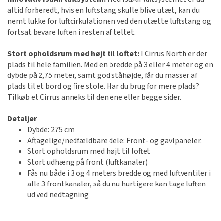
altid forberedt, hvis en luftstang skulle blive utæt, kan du
nemt lukke for luftcirkulationen ved den utætte luftstang og
fortsat bevare luften i resten af teltet.
Stort opholdsrum med højt til loftet:
I Cirrus North er der
plads til hele familien. Med en bredde på 3 eller 4 meter og en
dybde på 2,75 meter, samt god ståhøjde, får du masser af
plads til et bord og fire stole. Har du brug for mere plads?
Tilkøb et Cirrus anneks til den ene eller begge sider.
Detaljer
Dybde: 275 cm
Aftagelige/nedfældbare dele: Front- og gavlpaneler.
Stort opholdsrum med højt til loftet
Stort udhæng på front (luftkanaler)
Fås nu både i 3 og 4 meters bredde og med luftventiler i
alle 3 frontkanaler, så du nu hurtigere kan tage luften
ud ved nedtagning