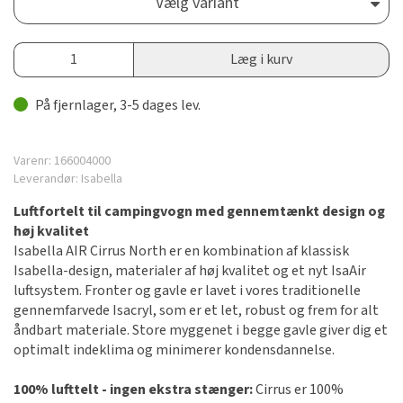
Vælg variant
Læg i kurv
På fjernlager, 3-5 dages lev.
Varenr:
166004000
Leverandør:
Isabella
Luftfortelt til campingvogn med gennemtænkt design og
høj kvalitet
Isabella AIR Cirrus North er en kombination af klassisk
Isabella-design, materialer af høj kvalitet og et nyt IsaAir
luftsystem. Fronter og gavle er lavet i vores traditionelle
gennemfarvede Isacryl, som er et let, robust og frem for alt
åndbart materiale. Store myggenet i begge gavle giver dig et
optimalt indeklima og minimerer kondensdannelse.
100% lufttelt - ingen ekstra stænger:
Cirrus er 100%