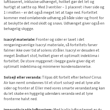
luftbaseret, inklusive udhænget, hvilket gør det let og
hurtigt at sætte op. Med 3 ventiler – 1 placeret i hver side og
1 i midten – er det også meget let at tage ned. Forteltet
kommer med omløbende udhæng på både sider og front for
at beskytte det mod skidt og snavs. Udhænget giver også en
behagelig skygge.
Isacryl materiale:
Fronter og sider er lavet i det
rengøringsvenlige Isacryl materiale, så forteltets farver
falmer ikke over tid af solens stråler. Isacryl er desuden et
meget åndbart stof, hvilket giver et optimalt indeklima i
forteltet. De store myggenet i begge gavle giver dig et
optimalt indeklima og minimerer kondensdannelse.
Solsejl eller veranda:
Tilpas dit fortelt efter behov! Cirrus
Air kan nemt omdannes til et stort solsejl ved at lyne alle
sider og fronter af. Eller med vores smarte verandastang kan
du let skabe en hyggelig udendørs veranda ved at lyne
fronterne halvt ned.
Innovativ IsaAir luftsystem:
Med IsaAir luftsystemet er du