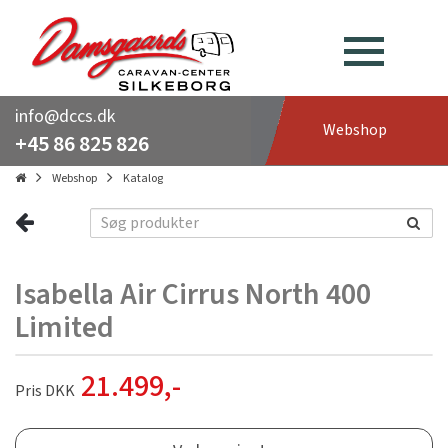
info@dccs.dk
Webshop
+45 86 825 826
Webshop
Katalog
Isabella Air Cirrus North 400
Limited
21.499
,-
Pris DKK